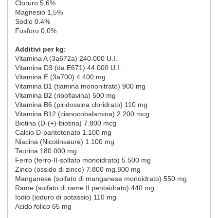
Cloruro 5,6%
Magnesio 1,5%
Sodio 0.4%
Fosforo 0,0%
Additivi per kg:
Vitamina A (3a672a) 240.000 U.I.
Vitamina D3 (da E671) 44.000 U.I.
Vitamina E (3a700) 4.400 mg
Vitamina B1 (tiamina mononitrato) 900 mg
Vitamina B2 (riboflavina) 500 mg
Vitamina B6 (piridossina cloridrato) 110 mg
Vitamina B12 (cianocobalamina) 2.200 mcg
Biotina (D-(+)-biotina) 7.800 mcg
Calcio D-pantotenato 1.100 mg
Niacina (Nicotinsäure) 1.100 mg
Taurina 180.000 mg
Ferro (ferro-II-solfato monoidrato) 5.500 mg
Zinco (ossido di zinco) 7.800 mg.800 mg
Manganese (solfato di manganese monoidrato) 550 mg
Rame (solfato di rame II pentaidrato) 440 mg
Iodio (ioduro di potassio) 110 mg
Acido folico 65 mg