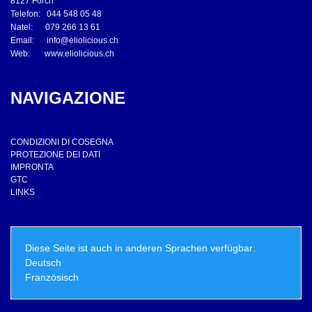
8127 Forch
Telefon: 044 548 05 48
Natel: 079 266 13 61
Email:
info@eliolicious.ch
Web:
www.eliolicious.ch
NAVIGAZIONE
CONDIZIONI DI COSEGNA
PROTEZIONE DEI DATI
IMPRONTA
GTC
LINKS
Diese Seite ist auch in anderen Sprachen verfügbar:
Deutsch
Französisch