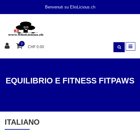
Benvenuti su ElioLicious.ch
0
CHF 0.00
EQUILIBRIO E FITNESS FITPAWS
CASA
FITPAWS
ITALIANO