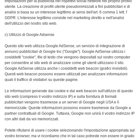
impostazioni per la pubblicità nei rispettivi social network nel proprio profilo
utente. La creazione di profili utente pseudonimizzati a fini pubblicitari e di
analisi si basa su un interesse legittimo ai sensi dell'art. 6 comma 1 lett. f
GDPR. L'interesse legittimo consiste nel marketing diretto e nell'analisi
dell'utilizzo del nostro sito web.
c) Utilizzo di Google Adsense
Questo sito web utilizza Google AdSense, un servizio di integrazione di
annunci pubblicitari di Google Inc ("Google"). Google AdSense utilizza i
cosiddetti "cookie", file di testo che vengono depositati sul vostro computer
per consentire al sito web di analizzare come gli utenti utilizzano il sito.
Google AdSense utilizza anche i cosiddetti web beacon (grafici invisibili).
Questi web beacon possono essere utilizzati per analizzare informazioni
quali il traffico di visitatori su queste pagine.
Le informazioni generate dai cookie e dai web beacon sull'utilizzo di questo
sito web (compreso il vostro indirizzo IP) e sulla fornitura di formati
pubblicitari vengono trasmesse a un server di Google negli USA e lì
memorizzate. Queste informazioni possono essere trasmesse da Google a
partner contrattuali di Google. Tuttavia, Google non unirà il vostro indirizzo IP
con altri dati da voi memorizzati.
Potete rifiutarvi di usare i cookie selezionando l'impostazione appropriata sul
vostro browser, ma vi ricordiamo che in tal caso potreste non essere in grado