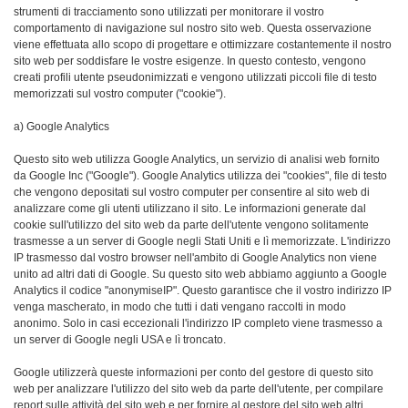
strumenti di tracciamento sono utilizzati per monitorare il vostro
comportamento di navigazione sul nostro sito web. Questa osservazione
viene effettuata allo scopo di progettare e ottimizzare costantemente il nostro
sito web per soddisfare le vostre esigenze. In questo contesto, vengono
creati profili utente pseudonimizzati e vengono utilizzati piccoli file di testo
memorizzati sul vostro computer ("cookie").
a) Google Analytics
Questo sito web utilizza Google Analytics, un servizio di analisi web fornito
da Google Inc ("Google"). Google Analytics utilizza dei "cookies", file di testo
che vengono depositati sul vostro computer per consentire al sito web di
analizzare come gli utenti utilizzano il sito. Le informazioni generate dal
cookie sull'utilizzo del sito web da parte dell'utente vengono solitamente
trasmesse a un server di Google negli Stati Uniti e lì memorizzate. L'indirizzo
IP trasmesso dal vostro browser nell'ambito di Google Analytics non viene
unito ad altri dati di Google. Su questo sito web abbiamo aggiunto a Google
Analytics il codice "anonymiseIP". Questo garantisce che il vostro indirizzo IP
venga mascherato, in modo che tutti i dati vengano raccolti in modo
anonimo. Solo in casi eccezionali l'indirizzo IP completo viene trasmesso a
un server di Google negli USA e lì troncato.
Google utilizzerà queste informazioni per conto del gestore di questo sito
web per analizzare l'utilizzo del sito web da parte dell'utente, per compilare
report sulle attività del sito web e per fornire al gestore del sito web altri