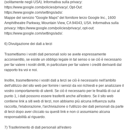
(solitamente negli USA). Informativa sulla privacy:
https://www.google.com/policies/privacy/, Opt-Out:
https://www.google.com/settings/ads/.
Mappe del servizio "Google Maps" del fornitore terzo Google Inc., 1600
Amphitheatre Parkway, Mountain View, CA 94043, USA. Informativa sulla
privacy: https://www.google.com/policies/privacy/, opt-out:
https://www.google.com/settings/ads/.
6) Divulgazione dei dati a terzi
Trasmettiamo i vostri dati personali solo se avete espressamente
acconsentito, se esiste un obbligo legale in tal senso o se ciò è necessario
per far valere i nostri diritti, in particolare per far valere i crediti derivanti dal
rapporto tra voi e noi.
Inoltre, trasmetteremo i vostri dati a terzi se ciò è necessario nell'ambito
dell'utilizzo del sito web per fornire i servizi da voi richiesti e per analizzare il
vostro comportamento di utenti. Se ciò è necessario per le finalità di cui al
punto 1, i dati possono essere trasferiti anche all'estero. Se il sito web
contiene link a siti web di terzi, non abbiamo più alcuna influenza sulla
raccolta, l'elaborazione, l'archiviazione o l'utilizzo dei dati personali da parte
di terzi dopo aver cliccato su questi link e non ci assumiamo alcuna
responsabilità al riguardo.
7) Trasferimento di dati personali all'estero