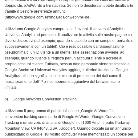
doppio clic e AdWords a fini statistici. Se non lo desiderate, potete disattivarlo
tramite il Gestore preferenze annunci
(http://www.google.com/settings/ads/onweb/?hl=de).
Utilizziamo Google Analytics comprese le funzioni di Universal Analytics.
Universal Analytics ci permette di analizzare le attività sulle nostre pagine su
diversi dispositivi (ad esempio, quando si accede con un computer portatile e
successivamente con un tablet). Ciò è reso possibile dall'assegnazione
pseudonima di un ID utente a un utente. Tale assegnazione avviene, ad
esempio, quando l'utente si registra per un account cliente o accede al
proprio account cliente. Tuttavia, nessun dato personale viene trasmesso a
Google. Anche se Universal Analytics aggiunge ulteriori funzioni a Google
Analytics, ciò non significa che le misure di protezione dei dati come il
mascheramento dell'IP o il componente aggiuntivo del browser siano
limitate.
b) Google AdWords Conversion Tracking
Utilizziamo il programma di pubblicità online „Google AdWords“e il
conversion tracking come parte di Google AdWords. Google Conversion
Tracking è un servizio di analisi di Google Inc (1600 Amphitheatre Parkway,
Mountain View, CA 94043, USA; „Google“). Quando cliccate su un annuncio
pubblicitario di Google, sul vostro computer viene memorizzato un cookie per