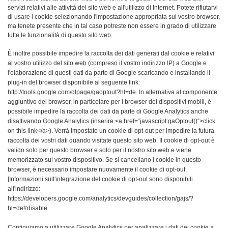
servizi relativi alle attività del sito web e all'utilizzo di Internet. Potete rifiutarvi
di usare i cookie selezionando l'impostazione appropriata sul vostro browser,
ma tenete presente che in tal caso potreste non essere in grado di utilizzare
tutte le funzionalità di questo sito web.
È inoltre possibile impedire la raccolta dei dati generati dal cookie e relativi
al vostro utilizzo del sito web (compreso il vostro indirizzo IP) a Google e
l'elaborazione di questi dati da parte di Google scaricando e installando il
plug-in del browser disponibile al seguente link:
http://tools.google.com/dlpage/gaoptout?hl=de. In alternativa al componente
aggiuntivo del browser, in particolare per i browser dei dispositivi mobili, è
possibile impedire la raccolta dei dati da parte di Google Analytics anche
disattivando Google Analytics (inserire <a href=“javascript:gaOptout()“>click
on this link</a>). Verrà impostato un cookie di opt-out per impedire la futura
raccolta dei vostri dati quando visitate questo sito web. Il cookie di opt-out è
valido solo per questo browser e solo per il nostro sito web e viene
memorizzato sul vostro dispositivo. Se si cancellano i cookie in questo
browser, è necessario impostare nuovamente il cookie di opt-out.
[Informazioni sull'integrazione del cookie di opt-out sono disponibili
all'indirizzo:
https://developers.google.com/analytics/devguides/collection/gajs/?
hl=de#disable.
Continuiamo a utilizzare Google Analytics per analizzare i dati dei cookie a