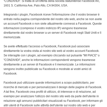
"CONDIVIDI". Si tratta di un'offerta della società statunitense Facebook Inc,
1601 S. California Ave, Palo Alto, CA 94304, USA.
Integrando i plugin, Facebook riceve l'informazione che il vostro browser è
entrato nella pagina corrispondente del nostro sito web, anche se non avete
un account Facebook o non siete attualmente connessi a Facebook. Queste
informazioni (compreso il vostro indirizzo IP) vengono trasmesse
direttamente dal vostro browser a un server di Facebook negli Stati Uniti e lì
memorizzate.
Se avete effettuato l'accesso a Facebook, Facebook può associare
direttamente la vostra visita al nostro sito web al vostro account Facebook.
Se interagite con i plugin, ad esempio cliccando sul pulsante "MI PIACE" o
"CONDIVIDI", anche le informazioni corrispondenti vengono trasmesse
direttamente a un server di Facebook e lì memorizzate. Le informazioni
vengono inoltre pubblicate su Facebook e mostrate ai vostri amici di
Facebook.
Facebook può utilizzare queste informazioni a scopo pubblicitario, per
ricerche di mercato e per personalizzare il design delle pagine di Facebook.
A tal fine, Facebook crea profili di utilizzo, di interesse e di relazione, ad
esempio per analizzare l'utilizzo del nostro sito web da parte dell'utente in
relazione agli annunci pubblicitari visualizzati su Facebook, per informare gli
altri utenti di Facebook sulle attività dell'utente sul nostro sito web e per