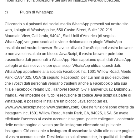
informazioni sulla protezione dei dati all'indirizzo www.youtube.com.
c) Plugin di WhatsApp
Cliccando sui pulsanti dei social media WhatsApp presenti sul nostro sito
web, i plugin di WhatsApp Inc, 650 Castro Street, Suite 120-219
Mountain View, California, 94041, Stati Uniti d'America (di seguito:
WhatsApp) vengono scaricati o viene richiamato un plugin WhatsApp
installato nel vostro browser. Se avete attivato JavaScript nel vostro browser
e non avete installato un blocco JavaScript, il vostro browser potrebbe
trasmettere dati personali a WhatsApp. Non sappiamo quali dati WhatsApp
colleghi ai dati ricevuti e per quali scopi WhatsApp utilizzi questi dati.
WhatsApp appartiene alla società Facebook Inc, 1601 Willow Road, Menlo
Park, CA 94025, USA (di seguito: Facebook), per cui non si può escludere
che i vostri dati personali vengano trasferiti anche a Facebook o alla sua
filiale Facebook Ireland Ltd, Hanover Reach, 5-7 Hanover Quay, Dublino 2,
Irlanda. Per impedire del tutto l'esecuzione di codice Java script da parte di
WhatsApp, è possibile installare un blocco Java script (ad es.
www.www.noscript.net o www.ghostery.com). Queste funzioni sono offerte da
Instagram Inc, 1601 Willow Road, Menlo Park, CA, 94025, USA. Se avete
effettuato l'accesso al vostro account Instagram, potete collegare il contenuto
delle nostre pagine al vostro profilo Instagram cliccando sul pulsante
Instagram. Ciò consente a Instagram di associare la visita alle nostre pagine
al vostro account utente. Desideriamo sottolineare che, in qualità di fornitore