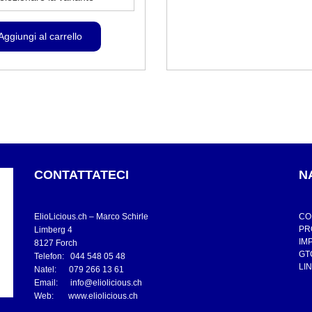
CONTATTATECI
N
ElioLicious.ch – Marco Schirle
CO
PR
Limberg 4
IM
8127 Forch
GT
Telefon: 044 548 05 48
LI
Natel: 079 266 13 61
Email:
info@eliolicious.ch
Web:
www.eliolicious.ch