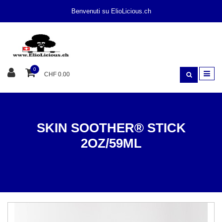
Benvenuti su ElioLicious.ch
0
CHF 0.00
SKIN SOOTHER® STICK
2OZ/59ML
CURA
PELLICCIA / PELLE