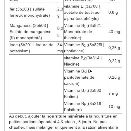
vitamine E (3a700 |
fer (3b103 | sulfate
2,3
acétate de tout-rac-
0,8 g
ferreux monohydraté)
g
alpha-tocophéryle)
Manganèse (3b503 |
Vitamine B
;(3a821 |
1
0,2
Sulfate de manganèse
Mononitrate de
40 mg
g
(II) monohydraté)
thiamine)
Iode (3b201 | Iodure de
34
Vitamine B
;(3a825i |
2
0,25 g
potassium)
mg
riboflavine)
vitamine B
;(3a314 |
3
0,22 g
Niacine)
Vitamine B
| D-
5
pantothénate de
0,26 g
calcium)
Vitamine B
;(3a880 |
7
7 mg
Biotine)
Vitamine B
;(3a316 |
9
10 mg
Folsäure)
Au début, ajouter la
nourriture minérale
à la nourriture en
petites portions üpendant 4 &ndash ; 5 jours. Ne pas
chauffer, mais mélanger uniquement à la ration alimentaire