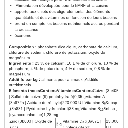
;Alimentation développée pour le BARF et la cuisine
apporte aux chiots des oligo-éléments, des éléments
quantitatifs et des vitamines en fonction de leurs besoins
prend en compte les besoins nutritionnels accrus pendant
la croissance
économe
Composition :
phosphate dicalcique, carbonate de calcium,
chlorure de sodium, chlorure de potassium, oxyde de
magnésium
Ingrédients :
23 % de calcium, 10,1 % de chlorure, 10 % de
phosphore, 4 % de potassium, 4 % de sodium, 0,8 % de
magnésium
Additifs par kg :
aliments pour animaux ;Additifs
nutritionnels
Eléments traces
Contenu
Vitamines
Contenu
Cuivre (3b405
| Sulfate de cuivre (II) pentahydraté)0,35 gVitamine A
(3a672a | Acétate de rétinyle)220.000 U.I.Vitamine B
&nbsp
6
;(3a831 | Pyridoxine hydrochlord)33 mgVitamine B
&nbsp ;
12
(cyanocobalamine)1,28 mg
Zinc (3b603 | Oxyde de
Vitamine D
;(3a671 |
25.000
3
3 g
zinc)
Cholécalciférol)
I.U.