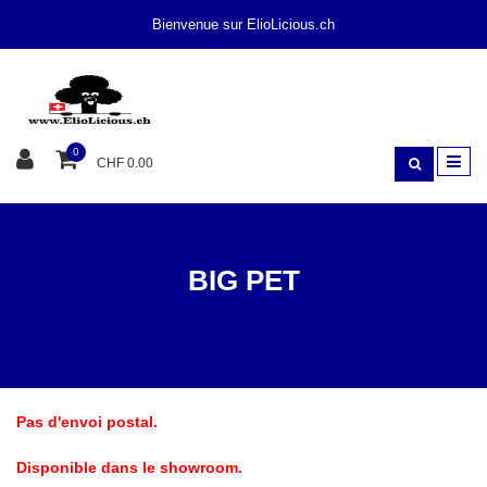
Bienvenue sur ElioLicious.ch
0
CHF 0.00
BIG PET
ALIMENTS
BIG PET
Pas d'envoi postal.
Disponible dans le showroom.