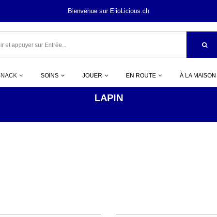
Bienvenue sur ElioLicious.ch
SNACK
SOINS
JOUER
EN ROUTE
À LA MAISON
LAPIN
SNACK
LAPIN