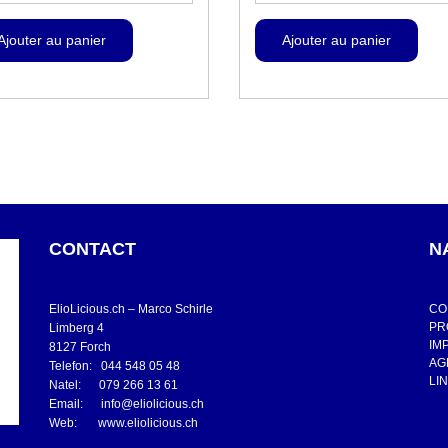
CONTACT
N
ElioLicious.ch – Marco Schirle
CO
PR
Limberg 4
IM
8127 Forch
AG
Telefon: 044 548 05 48
LI
Natel: 079 266 13 61
Email:
info@eliolicious.ch
Web:
www.eliolicious.ch