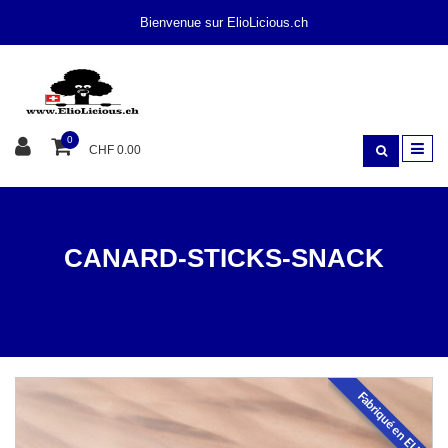
Bienvenue sur ElioLicious.ch
0
CHF 0.00
CANARD-STICKS-SNACK
SNACK
CANARD
Fabriqué en EU