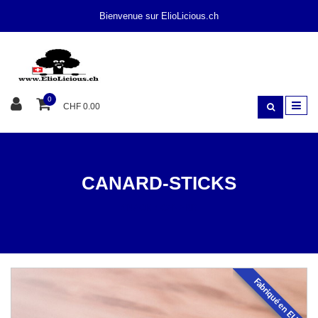
Bienvenue sur ElioLicious.ch
0
CHF 0.00
CANARD-STICKS
SNACK
CANARD
Fabriqué en EU