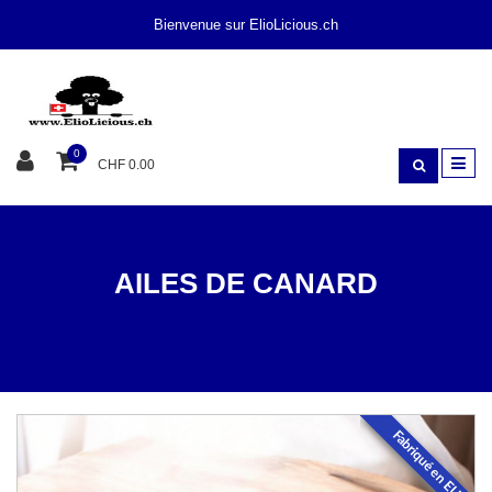
Bienvenue sur ElioLicious.ch
0
CHF 0.00
AILES DE CANARD
SNACK
CANARD
Fabriqué en EU