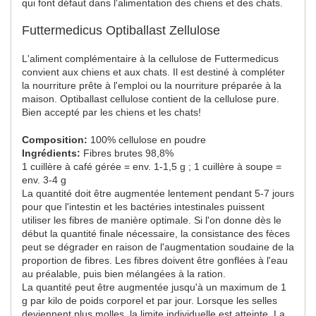
qui font défaut dans l'alimentation des chiens et des chats.
Futtermedicus Optiballast Zellulose
L'aliment complémentaire à la cellulose de Futtermedicus
convient aux chiens et aux chats. Il est destiné à compléter
la nourriture prête à l'emploi ou la nourriture préparée à la
maison. Optiballast cellulose contient de la cellulose pure.
Bien accepté par les chiens et les chats!
Composition:
100% cellulose en poudre
Ingrédients:
Fibres brutes 98,8%
1 cuillère à café gérée = env. 1-1,5 g ; 1 cuillère à soupe =
env. 3-4 g
La quantité doit être augmentée lentement pendant 5-7 jours
pour que l'intestin et les bactéries intestinales puissent
utiliser les fibres de manière optimale. Si l'on donne dès le
début la quantité finale nécessaire, la consistance des fèces
peut se dégrader en raison de l'augmentation soudaine de la
proportion de fibres. Les fibres doivent être gonflées à l'eau
au préalable, puis bien mélangées à la ration.
La quantité peut être augmentée jusqu'à un maximum de 1
g par kilo de poids corporel et par jour. Lorsque les selles
deviennent plus molles, la limite individuelle est atteinte. La