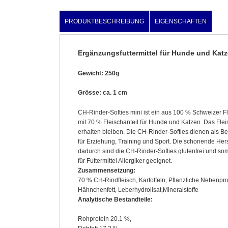
PRODUKTBESCHREIBUNG
EIGENSCHAFTEN
Ergänzungsfuttermittel für Hunde und Katz
Gewicht: 250g
Grösse: ca. 1 cm
CH-Rinder-Softies mini ist ein aus 100 % Schweizer Fl
mit 70 % Fleischanteil für Hunde und Katzen. Das Fleis
erhalten bleiben. Die CH-Rinder-Softies dienen als Be
für Erziehung, Training und Sport. Die schonende Her
dadurch sind die CH-Rinder-Softies glutenfrei und so
für Futtermittel Allergiker geeignet.
Zusammensetzung:
70 % CH-Rindfleisch, Kartoffeln, Pflanzliche Nebenpr
Hähnchenfett, Leberhydrolisat,Mineralstoffe
Analytische Bestandteile:
Rohprotein 20.1 %,