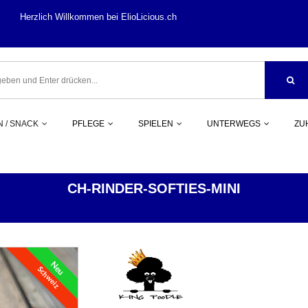
llkommen bei ElioLi
 / SNACK
PFLEGE
SPIELEN
UNTERWEGS
ZU
CH-RINDER-SOFTIES-MINI
KAUEN / SNACK
RIND/OCHSE
Neu
Schweiz