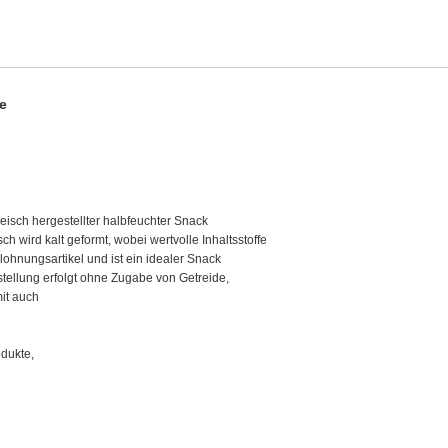
e
eisch hergestellter halbfeuchter Snack
ch wird kalt geformt, wobei wertvolle Inhaltsstoffe
lohnungsartikel und ist ein idealer Snack
stellung erfolgt ohne Zugabe von Getreide,
mit auch
odukte,