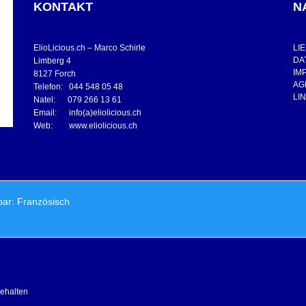
KONTAKT
N
ElioLicious.ch – Marco Schirle
LI
DA
Limberg 4
IM
8127 Forch
AG
Telefon: 044 548 05 48
LI
Natel: 079 266 13 61
Email: info(a)eliolicious.ch
Web: www.eliolicious.ch
bar:
Französisch
behalten