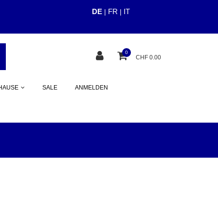
DE
FR
IT
|
|
cious.ch
0
CHF 0.00
HAUSE
SALE
ANMELDEN