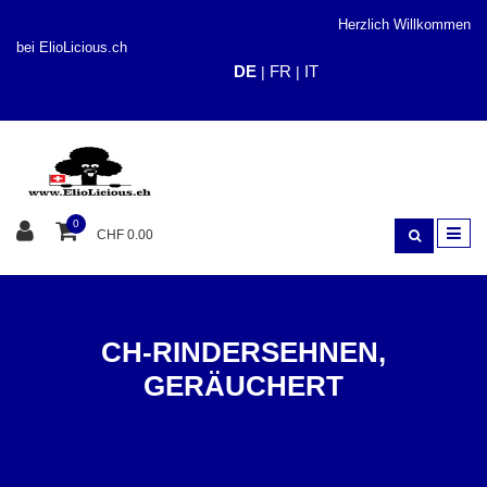
Herzlich Willkommen
bei ElioLicious.ch
DE
FR
IT
|
|
0
CHF 0.00
CH-RINDERSEHNEN,
GERÄUCHERT
KAUEN / SNACK
RIND/OCHSE