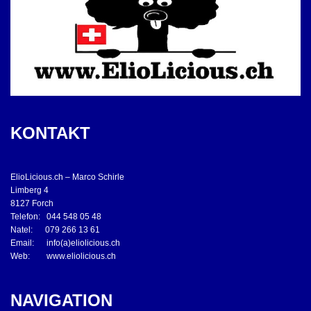
KONTAKT
ElioLicious.ch – Marco Schirle
Limberg 4
8127 Forch
Telefon: 044 548 05 48
Natel: 079 266 13 61
Email: info(a)eliolicious.ch
Web: www.eliolicious.ch
NAVIGATION