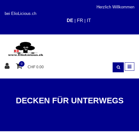
Herzlich Willkommen
bei ElioLicious.ch
DE
FR
IT
|
|
0
CHF 0.00
DECKEN FÜR UNTERWEGS
UNTERWEGS
DECKEN FÜR UNTERWEGS