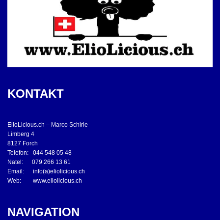
KONTAKT
ElioLicious.ch – Marco Schirle
Limberg 4
8127 Forch
Telefon: 044 548 05 48
Natel: 079 266 13 61
Email: info(a)eliolicious.ch
Web: www.eliolicious.ch
NAVIGATION