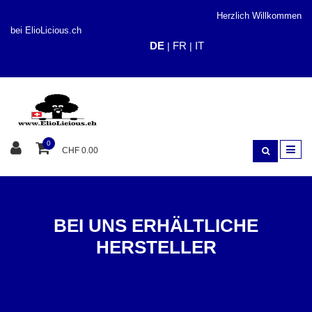
Herzlich Willkommen
bei ElioLicious.ch
DE
FR
IT
|
|
0
CHF 0.00
BEI UNS ERHÄLTLICHE
HERSTELLER
ELIOLICIOUS.CH
MARKEN