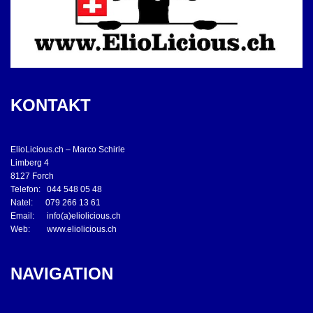
KONTAKT
ElioLicious.ch – Marco Schirle
Limberg 4
8127 Forch
Telefon: 044 548 05 48
Natel: 079 266 13 61
Email: info(a)eliolicious.ch
Web: www.eliolicious.ch
NAVIGATION