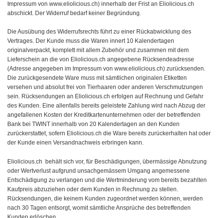
Impressum von www.eliolicious.ch) innerhalb der Frist an Eliolicious.ch
abschickt. Der Widerruf bedarf keiner Begründung.
Die Ausübung des Widerrufsrechts führt zu einer Rückabwicklung des
Vertrages. Der Kunde muss die Waren innert 10 Kalendertagen
originalverpackt, komplett mit allem Zubehör und zusammen mit dem
Lieferschein an die von Eliolicious.ch angegebene Rücksendeadresse
(Adresse angegeben im Impressum von www.eliolicious.ch) zurücksenden.
Die zurückgesendete Ware muss mit sämtlichen originalen Etiketten
versehen und absolut frei von Tierhaaren oder anderen Verschmutzungen
sein. Rücksendungen an Eliolicious.ch erfolgen auf Rechnung und Gefahr
des Kunden. Eine allenfalls bereits geleistete Zahlung wird nach Abzug der
angefallenen Kosten der Kreditkartenunternehmen oder der betreffenden
Bank bei TWINT innerhalb von 20 Kalendertagen an den Kunden
zurückerstattet, sofern Eliolicious.ch die Ware bereits zurückerhalten hat oder
der Kunde einen Versandnachweis erbringen kann.
Eliolicious.ch behält sich vor, für Beschädigungen, übermässige Abnutzung
oder Wertverlust aufgrund unsachgemässem Umgang angemessene
Entschädigung zu verlangen und die Wertminderung vom bereits bezahlten
Kaufpreis abzuziehen oder dem Kunden in Rechnung zu stellen.
Rücksendungen, die keinem Kunden zugeordnet werden können, werden
nach 30 Tagen entsorgt, womit sämtliche Ansprüche des betreffenden
Kunden erlöschen.