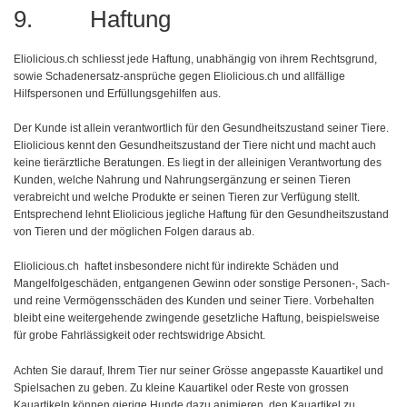
9. Haftung
Eliolicious.ch schliesst jede Haftung, unabhängig von ihrem Rechtsgrund,
sowie Schadenersatz-ansprüche gegen Eliolicious.ch und allfällige
Hilfspersonen und Erfüllungsgehilfen aus.
Der Kunde ist allein verantwortlich für den Gesundheitszustand seiner Tiere.
Eliolicious kennt den Gesundheitszustand der Tiere nicht und macht auch
keine tierärztliche Beratungen. Es liegt in der alleinigen Verantwortung des
Kunden, welche Nahrung und Nahrungsergänzung er seinen Tieren
verabreicht und welche Produkte er seinen Tieren zur Verfügung stellt.
Entsprechend lehnt Eliolicious jegliche Haftung für den Gesundheitszustand
von Tieren und der möglichen Folgen daraus ab.
Eliolicious.ch haftet insbesondere nicht für indirekte Schäden und
Mangelfolgeschäden, entgangenen Gewinn oder sonstige Personen-, Sach-
und reine Vermögensschäden des Kunden und seiner Tiere. Vorbehalten
bleibt eine weitergehende zwingende gesetzliche Haftung, beispielsweise
für grobe Fahrlässigkeit oder rechtswidrige Absicht.
Achten Sie darauf, Ihrem Tier nur seiner Grösse angepasste Kauartikel und
Spielsachen zu geben. Zu kleine Kauartikel oder Reste von grossen
Kauartikeln können gierige Hunde dazu animieren, den Kauartikel zu