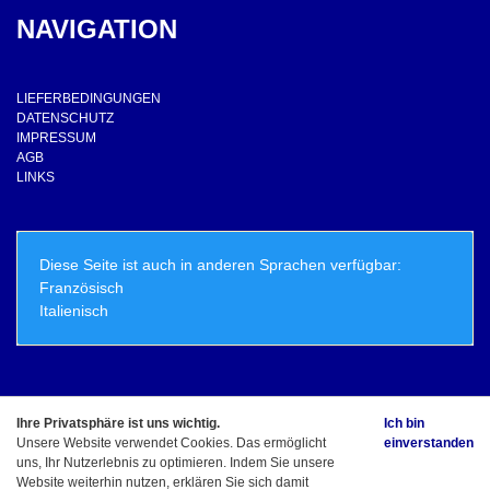
NAVIGATION
LIEFERBEDINGUNGEN
DATENSCHUTZ
IMPRESSUM
AGB
LINKS
Diese Seite ist auch in anderen Sprachen verfügbar:
Französisch
Italienisch
Ihre Privatsphäre ist uns wichtig.
Ich bin
© Copyright - ElioLicious.ch - Marco Schirle Alle Rechte vorbehalten
Unsere Website verwendet Cookies. Das ermöglicht
einverstanden
uns, Ihr Nutzerlebnis zu optimieren. Indem Sie unsere
Website weiterhin nutzen, erklären Sie sich damit