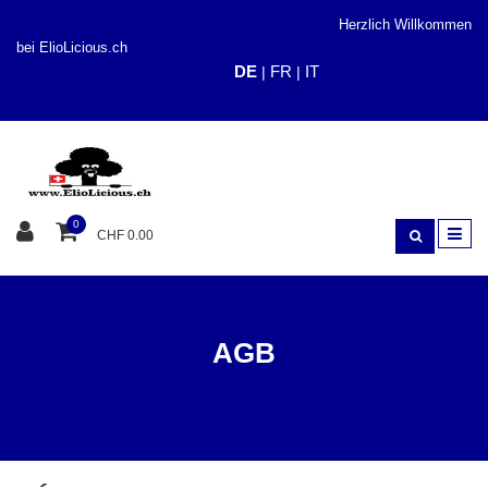
Herzlich Willkommen
bei ElioLicious.ch
DE
FR
IT
|
|
0
CHF 0.00
AGB
AGB