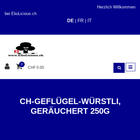
Herzlich Willkommen
bei ElioLicious.ch
DE
FR
IT
|
|
0
CHF 0.00
CH-GEFLÜGEL-WÜRSTLI,
GERÄUCHERT 250G
KAUEN / SNACK
GEFLÜGEL