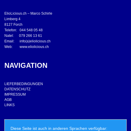
ElioLicious.ch – Marco Schirle
Limberg 4
8127 Forch
Telefon: 044 548 05 48
Natel: 079 266 13 61
Email: info(a)eliolicious.ch
Web: www.eliolicious.ch
NAVIGATION
LIEFERBEDINGUNGEN
DATENSCHUTZ
IMPRESSUM
AGB
LINKS
Diese Seite ist auch in anderen Sprachen verfügbar: