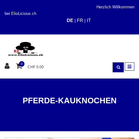
Herzlich Willkommen
bei ElioLicious.ch
DE
FR
IT
|
|
0
CHF 0.00
PFERDE-KAUKNOCHEN
KAUEN / SNACK
PFERD