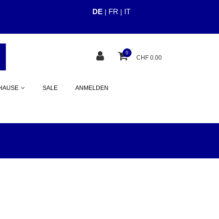
DE
FR
IT
|
|
cious.ch
0
CHF 0.00
HAUSE
SALE
ANMELDEN