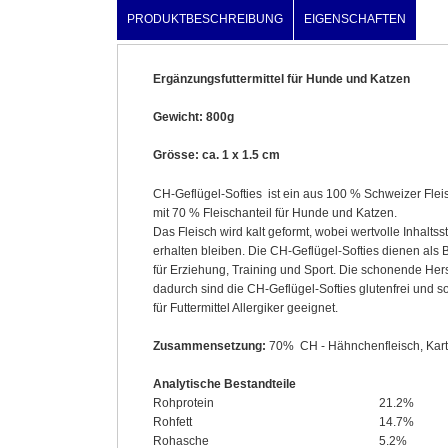
PRODUKTBESCHREIBUNG
EIGENSCHAFTEN
Ergänzungsfuttermittel für Hunde und Katzen
Gewicht: 800g
Grösse: ca. 1 x 1.5 cm
CH-Geflügel-Softies ist ein aus 100 % Schweizer Fleis
mit 70 % Fleischanteil für Hunde und Katzen.
Das Fleisch wird kalt geformt, wobei wertvolle Inhaltsst
erhalten bleiben. Die CH-Geflügel-Softies dienen als 
für Erziehung, Training und Sport. Die schonende Her
dadurch sind die CH-Geflügel-Softies glutenfrei und s
für Futtermittel Allergiker geeignet.
Zusammensetzung:
70% CH - Hähnchenfleisch, Kartof
Analytische Bestandteile
Rohprotein
21.2%
Rohfett
14.7%
Rohasche
5.2%