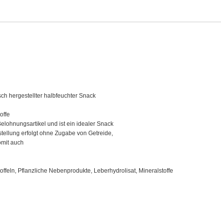
ch hergestellter halbfeuchter Snack
offe
Belohnungsartikel und ist ein idealer Snack
stellung erfolgt ohne Zugabe von Getreide,
omit auch
feln, Pflanzliche Nebenprodukte, Leberhydrolisat, Mineralstoffe