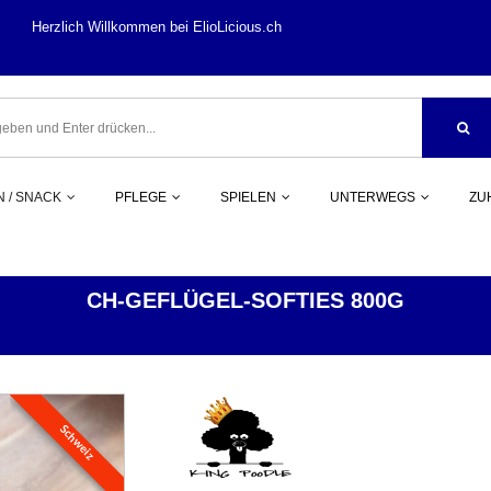
llkommen bei ElioLi
 / SNACK
PFLEGE
SPIELEN
UNTERWEGS
ZU
CH-GEFLÜGEL-SOFTIES 800G
KAUEN / SNACK
GEFLÜGEL
Schweiz