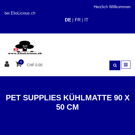
Herzlich Willkommen
bei ElioLicious.ch
DE
FR
IT
|
|
0
CHF 0.00
PET SUPPLIES KÜHLMATTE 90 X
50 CM
ZUHAUSE
HUNDEDECKEN / KÜHLMATTE