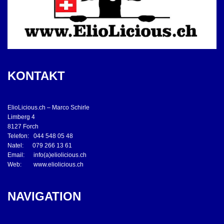
KONTAKT
ElioLicious.ch – Marco Schirle
Limberg 4
8127 Forch
Telefon: 044 548 05 48
Natel: 079 266 13 61
Email: info(a)eliolicious.ch
Web: www.eliolicious.ch
NAVIGATION