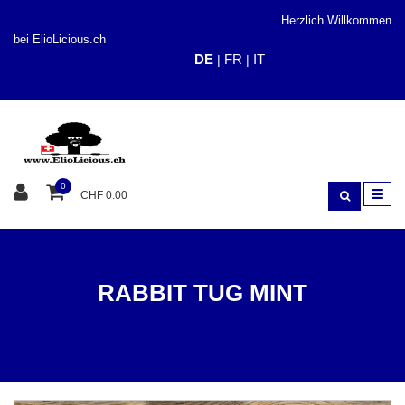
Herzlich Willkommen
bei ElioLicious.ch
DE
FR
IT
|
|
0
CHF 0.00
RABBIT TUG MINT
SPIELEN
ZAYMA CRAFT HUNDESPIELE