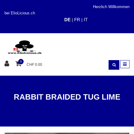
Herzlich Willkommen
bei ElioLicious.ch
DE
FR
IT
|
|
0
CHF 0.00
RABBIT BRAIDED TUG LIME
SPIELEN
ZAYMA CRAFT HUNDESPIELE