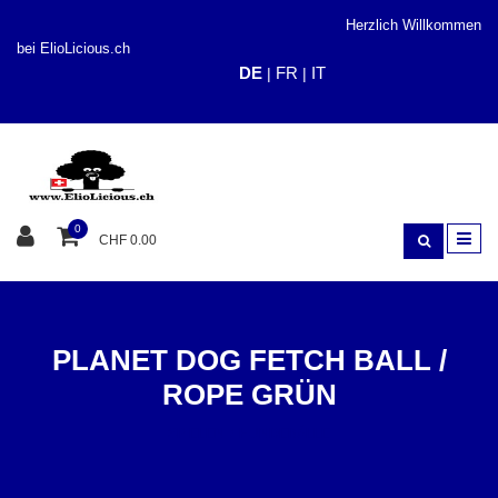
Herzlich Willkommen
bei ElioLicious.ch
DE
FR
IT
|
|
0
CHF 0.00
PLANET DOG FETCH BALL /
ROPE GRÜN
SPIELEN
HUNDEBÄLLE