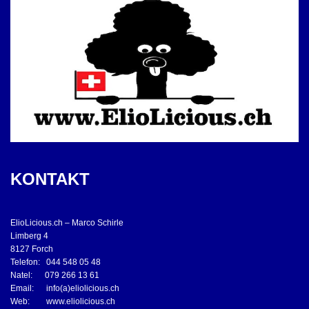
KONTAKT
ElioLicious.ch – Marco Schirle
Limberg 4
8127 Forch
Telefon: 044 548 05 48
Natel: 079 266 13 61
Email: info(a)eliolicious.ch
Web: www.eliolicious.ch