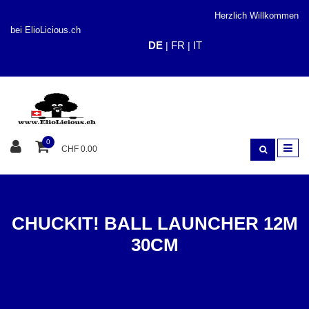
Herzlich Willkommen
bei ElioLicious.ch
DE
FR
IT
|
|
0
CHF 0.00
CHUCKIT! BALL LAUNCHER 12M
30CM
SPIELEN
HUNDEBÄLLE