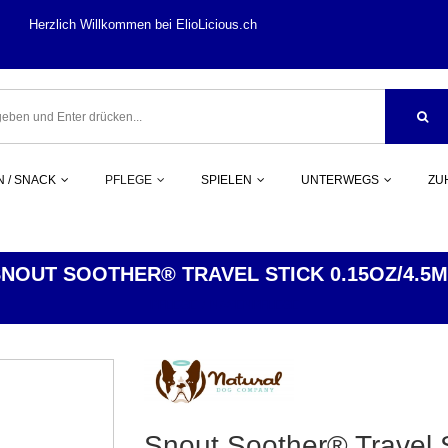
llkommen bei ElioLi
 / SNACK
PFLEGE
SPIELEN
UNTERWEGS
ZU
NOUT SOOTHER® TRAVEL STICK 0.15OZ/4.5
PFLEGE
NASENPFLEGE
Snout Soother® Travel S