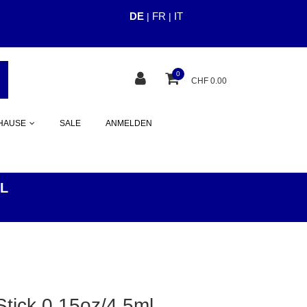
DE
FR
IT
|
|
cious.ch
0
CHF 0.00
HAUSE
SALE
ANMELDEN
ML
tick 0.15oz/4.5ml