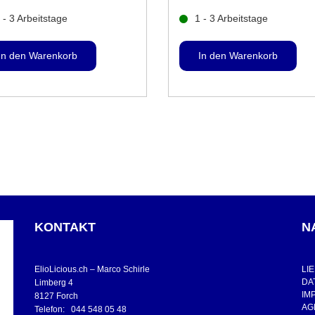
 - 3 Arbeitstage
1 - 3 Arbeitstage
KONTAKT
N
ElioLicious.ch – Marco Schirle
LI
DA
Limberg 4
IM
8127 Forch
AG
Telefon: 044 548 05 48