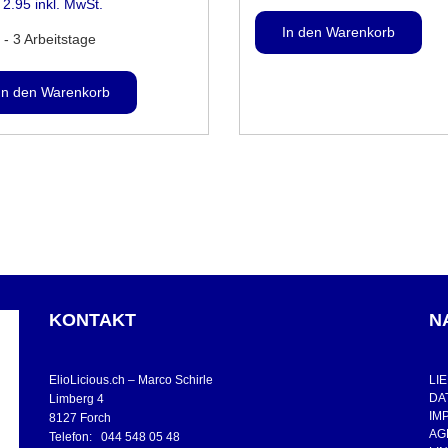
2.95 inkl. MwSt.
 - 3 Arbeitstage
KONTAKT
N
ElioLicious.ch – Marco Schirle
LI
DA
Limberg 4
IM
8127 Forch
AG
Telefon: 044 548 05 48