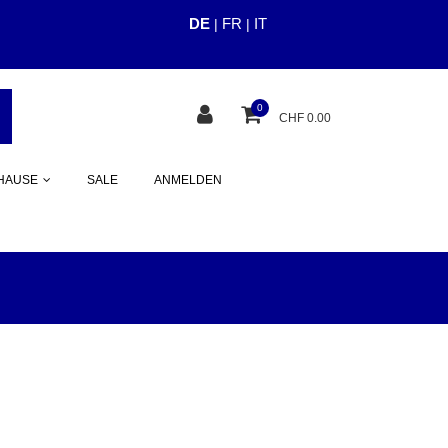
DE
FR
IT
|
|
cious.ch
0
CHF 0.00
HAUSE
SALE
ANMELDEN