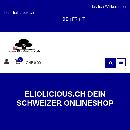
Herzlich Willkommen
bei ElioLicious.ch
DE
FR
IT
|
|
0
CHF 0.00
ELIOLICIOUS.CH DEIN
SCHWEIZER ONLINESHOP
STARTSEITE