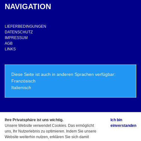
NAVIGATION
LIEFERBEDINGUNGEN
DATENSCHUTZ
IMPRESSUM
AGB
LINKS
Diese Seite ist auch in anderen Sprachen verfügbar:
Französisch
Italienisch
Ihre Privatsphäre ist uns wichtig.
Ich bin
© Copyright - ElioLicious.ch - Marco Schirle Alle Rechte vorbehalten
Unsere Website verwendet Cookies. Das ermöglicht
einverstanden
uns, Ihr Nutzerlebnis zu optimieren. Indem Sie unsere
Website weiterhin nutzen, erklären Sie sich damit