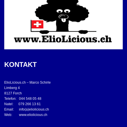
KONTAKT
ElioLicious.ch – Marco Schirle
Limberg 4
8127 Forch
Telefon: 044 548 05 48
Natel: 079 266 13 61
Email: info(a)eliolicious.ch
Web: www.eliolicious.ch