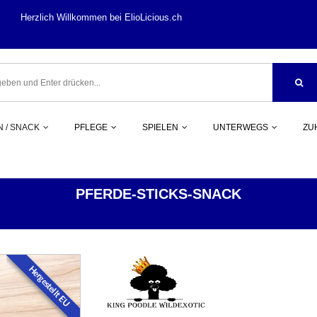
llkommen bei ElioLi
 / SNACK
PFLEGE
SPIELEN
UNTERWEGS
ZU
PFERDE-STICKS-SNACK
KAUEN / SNACK
PFERD
Hergestellt EU