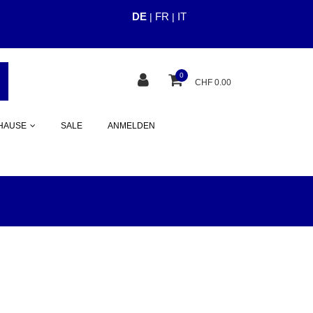
DE
FR
IT
|
|
cious.ch
0
CHF 0.00
HAUSE
SALE
ANMELDEN