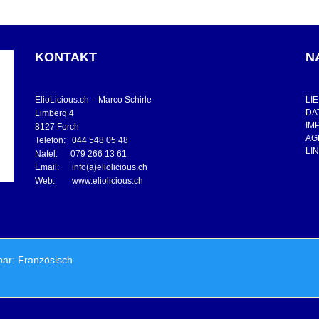
KONTAKT
N
ElioLicious.ch – Marco Schirle
LI
DA
Limberg 4
IM
8127 Forch
AG
Telefon: 044 548 05 48
LI
Natel: 079 266 13 61
Email: info(a)eliolicious.ch
Web: www.eliolicious.ch
bar:
Französisch