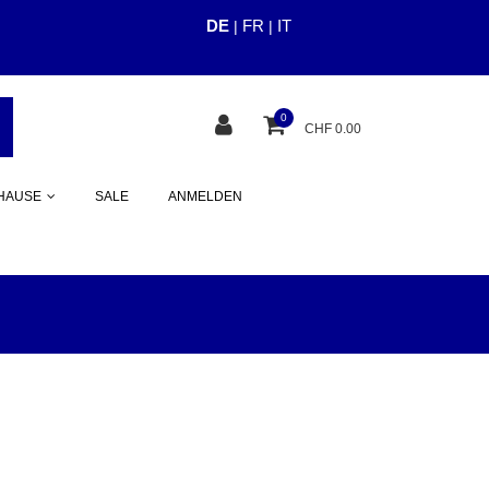
DE
FR
IT
|
|
cious.ch
0
CHF 0.00
HAUSE
SALE
ANMELDEN