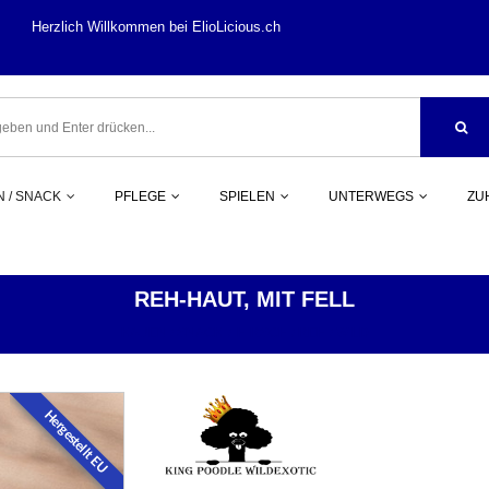
llkommen bei ElioLi
 / SNACK
PFLEGE
SPIELEN
UNTERWEGS
ZU
REH-HAUT, MIT FELL
KAUEN / SNACK
HIRSCH / REH / WILD
Hergestellt EU