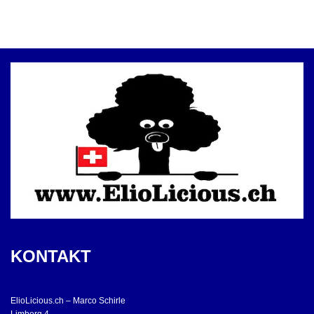
KONTAKT
ElioLicious.ch – Marco Schirle