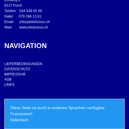
Limberg 4
8127 Forch
Telefon: 044 548 05 48
Natel: 079 266 13 61
Email: info(a)eliolicious.ch
Web: www.eliolicious.ch
NAVIGATION
LIEFERBEDINGUNGEN
DATENSCHUTZ
IMPRESSUM
AGB
LINKS
Diese Seite ist auch in anderen Sprachen verfügbar:
Französisch
Italienisch