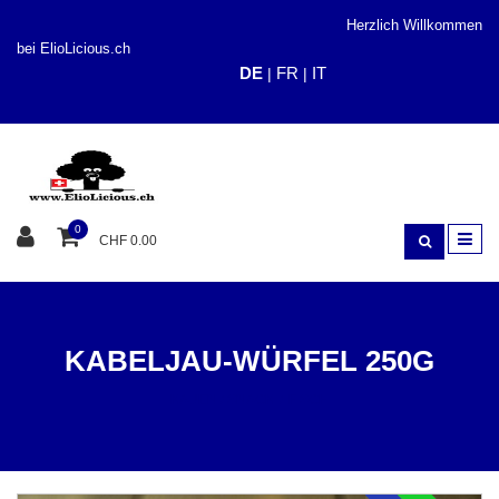
Herzlich Willkommen
bei ElioLicious.ch
DE
FR
IT
|
|
0
CHF 0.00
KABELJAU-WÜRFEL 250G
KAUEN / SNACK
FISCH