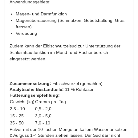
Anwendungsgebiete:
Magen- und Darmfunktion
Magenübersäuerung (Schmatzen, Gebetshaltung, Gras
fressen)
Verdauung
Zudem kann der Eibischwurzelsud zur Unterstützung der
Schleimhautfunktion im Mund- und Rachenbereich
eingesetzt werden.
Zusammensetzung:
Eibischwurzel (gemahlen)
Analytische Bestandteile:
11 % Rohfaser
Fütterungsempfehlung:
Gewicht (kg)
Gramm pro Tag
2,5 - 10
0,5 - 2,0
15 - 25
3,0 - 5,0
35 - 50
7,0 - 10
Pulver mit der 10-fachen Menge an kaltem Wasser ansetzen
& Aufguss 1-4 Stunden ziehen lassen. Der Sud darf nicht