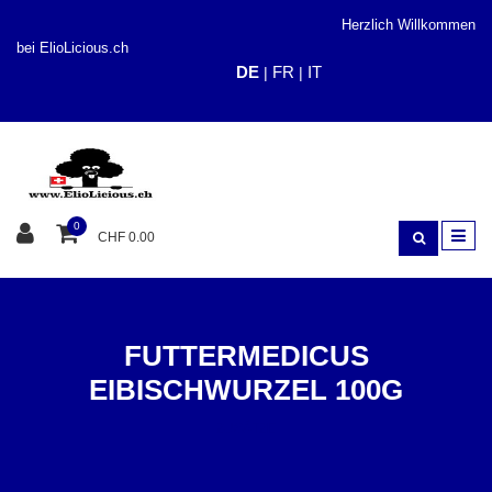
Herzlich Willkommen
bei ElioLicious.ch
DE
FR
IT
|
|
0
CHF 0.00
FUTTERMEDICUS
EIBISCHWURZEL 100G
ZUSÄTZE