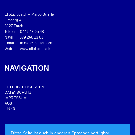
ElioLicious.ch – Marco Schirle
Limberg 4
8127 Forch
Telefon: 044 548 05 48
Natel: 079 266 13 61
Email: info(a)eliolicious.ch
Web: www.eliolicious.ch
NAVIGATION
LIEFERBEDINGUNGEN
DATENSCHUTZ
IMPRESSUM
AGB
LINKS
Diese Seite ist auch in anderen Sprachen verfügbar: